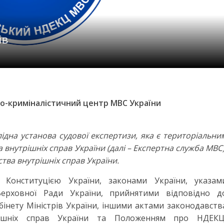
ів
о-криміналістичний центр МВС України
ідна установа судової експертизи, яка є територіальни
 внутрішніх справ України (далі – Експертна служба МВС)
тва внутрішніх справ України.
 Конституцією України, законами України, указам
ерховної Ради України, прийнятими відповідно д
абінету Міністрів України, іншими актами законодавств
трішніх справ України та Положенням про НДЕКЦ