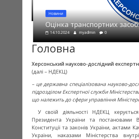
Новини
Оцінка транспортних засоб
14.10.2024
myadmin
0
Головна
Херсонський науково-дослідний експертн
(далі – НДЕКЦ)
– це державна спеціалізована науково-досл
підрозділом Експертної служби Міністерства
що належить до сфери управління Міністерс
У своїй діяльності НДЕКЦ керується
Президента України та постановами В
Конституції та законів України, актами К
України, наказами Міністерства вну