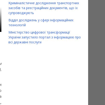
Про проведення опитування
Криміналістичне дослідження транспортних
засобів та реєстраційних документів, що їх
09.01.2024
myadmin
0
супроводжують
Відділ досліджень у сфері інформаційних
технологій
Міністерство цифрової трансформації
України запустило портал з інформацією про
всі державні послуги
м
,
и
о
а
,