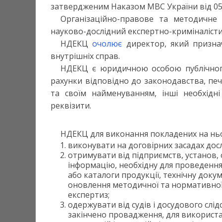
затвердженим Наказом МВС України від 05.
Організаційно-правове та методичне
науково-дослідний експертно-криміналіст
НДЕКЦ
очолює
директор, який признач
внутрішніх справ.
НДЕКЦ є юридичною особою публічного 
рахунки відповідно до законодавства, пе
та своїм найменуванням, інші необхідні
реквізити.
НДЕКЦ для виконання покладених на ньо
виконувати на договірних засадах досл
отримувати від підприємств, установ,
інформацію, необхідну для проведення 
або каталоги продукції, технічну доку
оновлення методичної та нормативної
експертиз;
одержувати від судів і досудового слід
закінчено провадження, для використ