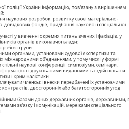
ої поліції України інформацію, пов’язану з вирішенням
й;
я наукових розробок, розвитку своєї матеріально-
о-довідкових фондів, придбання наукової і спеціальної
часті у вивченні окремих питань вчених і фахівців, у
івників органів виконавчої влади;
 робочі групи;
ними органами, установами судової експертизи та
їх міжнародними об’єднаннями, у тому числі у формі
спільні наукові конференції, симпозіуми, семінари,
нформацією і друкованими виданнями та здійснювати
тизи і криміналістики;
сплачувати членські внески передбачені їх установчими
 контрактів, двосторонніх або багатосторонніх угод
ійними базами даних державних органів, державними, 
темами зв’язку і комунікацій, мережами спеціального
.