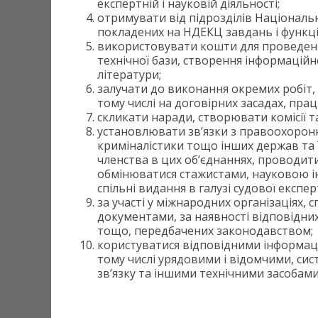
експертній і науковій діяльності;
отримувати від підрозділів Національн
покладених на НДЕКЦ завдань і функці
використовувати кошти для проведенн
технічної бази, створення інформаційн
літератури;
залучати до виконання окремих робіт, у
тому числі на договірних засадах, прац
скликати наради, створювати комісії та
установлювати зв’язки з правоохорон
криміналістики тощо інших держав та 
членства в цих об’єднаннях, проводити 
обмінюватися стажистами, науковою і
спільні видання в галузі судової експер
за участі у міжнародних організаціях, 
документами, за наявності відповідних
тощо, передбачених законодавством;
користуватися відповідними інформац
тому числі урядовими і відомчими, сис
зв’язку та іншими технічними засобами