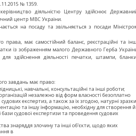
11.2015 № 1359.
 керівництво діяльністю Центру здійснює Державни
ичний центр МВС України.
ається на посаду та звільняється з посади Міністро
права, має самостійний баланс, реєстраційні та інш
чатки із зображенням малого Державного Герба Україн
 для здійснення діяльності печатки, штампи, бланки
го завдань має право:
ідницькі, навчальні, консультаційні та інші роботи;
 організацій незалежно від форм власності безоплатно
судових експертиз, а також за їх згодою, натурні зразк
ментацію та іншу інформацію, необхідну для створення й
 бази судової експертизи та проведення судових
ства знаряддя злочину та інші об’єкти, щодо яких
ання в