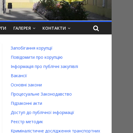
УГИ
ГАЛЕРЕЯ
КОНТАКТИ
Запобігання корупції
Повідомити про корупцію
Інформація про публічні закупівлі
Вакансії
Основні закони
Процесуальне Законодавство
Підзаконні акти
Доступ до публічної інформації
Реєстр методик
Криміналістичне дослідження транспортних