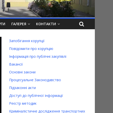
УГИ
ГАЛЕРЕЯ
КОНТАКТИ
Запобігання корупції
Повідомити про корупцію
Інформація про публічні закупівлі
Вакансії
Основні закони
Процесуальне Законодавство
Підзаконні акти
Доступ до публічної інформації
Реєстр методик
Криміналістичне дослідження транспортних