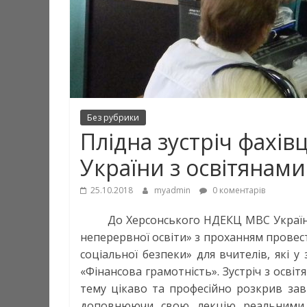
Без рубрики
Плідна зустріч фахі
України з освітянами
25.10.2018
myadmin
0 коментарів
До Херсонського НДЕКЦ МВС Україн
неперервної освіти» з проханням провест
соціальної безпеки» для вчителів, які у
«Фінансова грамотність». Зустріч з освіт
тему цікаво та професійно розкрив заві
доповнюючи свою лекцію реальними 