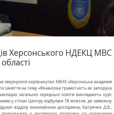
вців Херсонського НДЕКЦ МВС
 області
и звернулося керівництво КВНЗ «Херсонська академія
и заняття на тему «Фінансова грамотність як запорука
 закладах загальної середньої освіти викладають курс
янами у стінах Центру відбулася 18 жовтня, де заявлену
дувач відділу економічних досліджень Катречко Д.В.,
прикладами з експертної практики та корисними