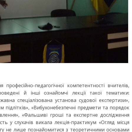
 професійно-педагогічної компетентності вчителів,
оведені й інші ознайомчі лекції такої тематики:
жавна спеціалізована установа судової експертизи»,
зм підлітків», «Вибухонебезпечні предмети та порядок
явлення», «Фальшиві гроші та експертне дослідження
сть у слухачів викала лекція-практикум «Огляд місця
могу не лише познайомитися з теоретичними основами