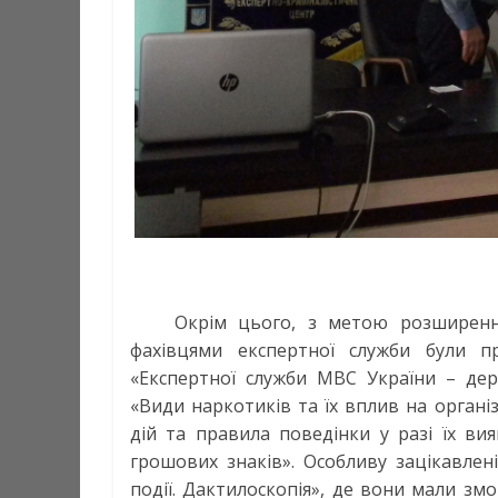
Окрім цього, з метою розширення
фахівцями експертної служби були пр
«Експертної служби МВС України – дер
«Види наркотиків та їх вплив на органі
дій та правила поведінки у разі їх ви
грошових знаків». Особливу зацікавлені
події. Дактилоскопія», де вони мали з