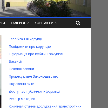
УГИ
ГАЛЕРЕЯ
КОНТАКТИ
Запобігання корупції
Повідомити про корупцію
Інформація про публічні закупівлі
Вакансії
Основні закони
Процесуальне Законодавство
Підзаконні акти
Доступ до публічної інформації
Реєстр методик
Криміналістичне дослідження транспортних